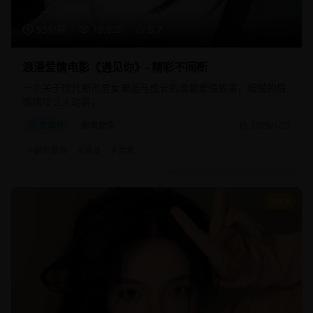
95分钟
18,920
8.7
浪漫爱情电影《遇见你》- 精彩不间断
一个关于现代都市男女邂逅与成长的温馨爱情故事，细腻的情
感描绘让人动容。
爱情片
都市爱情
2025/1/25
#
都市爱情
#
浪漫
#
温馨
8.8