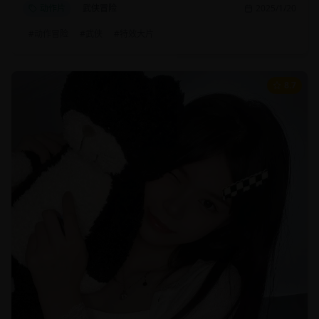
动作片
武侠冒险
2025/1/20
#
动作冒险
#
武侠
#
特效大片
8.7