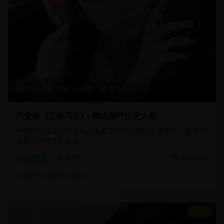
156分钟
24,680
9.2
历史剧《王朝风云》- 精选国产历史大剧
一部制作精良的历史剧，再现了古代王朝的兴衰变迁，展现了
深厚的历史文化底蕴。
历史剧
古装历史
2025/2/15
#
历史
#
古装
#
宫廷
8.9