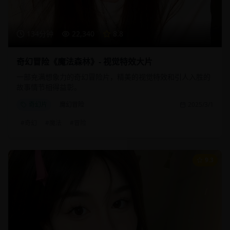
134分钟
22,340
8.8
奇幻冒险《魔法森林》- 视觉特效大片
一部充满想象力的奇幻冒险片，精美的视觉特效和引人入胜的
故事情节相得益彰。
奇幻片
魔幻冒险
2025/3/1
#
奇幻
#
魔法
#
冒险
9.3