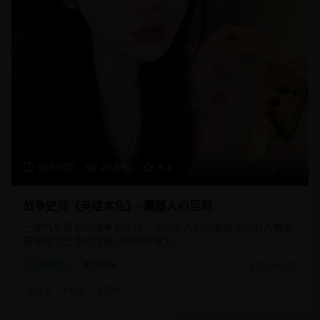
168分钟
26,890
9.3
战争史诗《英雄本色》- 震撼人心巨制
一部气势恢宏的战争史诗片，通过宏大的场面和深刻的人物刻
画展现了战争的残酷与英雄的伟大。
战争片
史诗战争
2025/3/10
#
战争
#
史诗
#
英雄