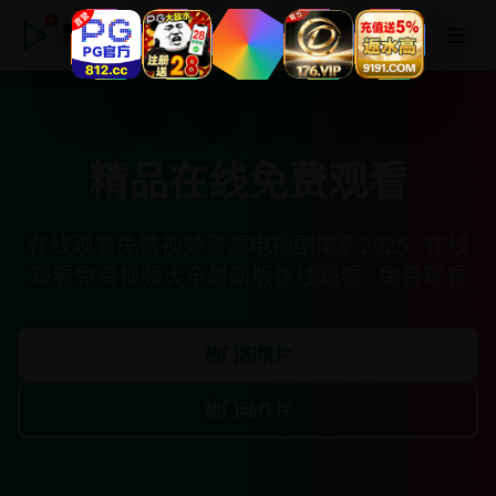
精品在线免费观看
精品在线免费观看
在线观看免费视频资源电视剧电影2025 · 在线
观看免费视频大全最新版在线观看 · 免费观看
热门剧情片
热门动作片