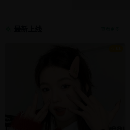
最新上线
查看更多 →
8.8