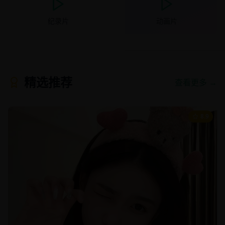
纪录片
动画片
精选推荐
查看更多 →
8.9