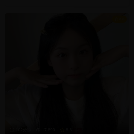
8.6
102分钟
17,890
8.6