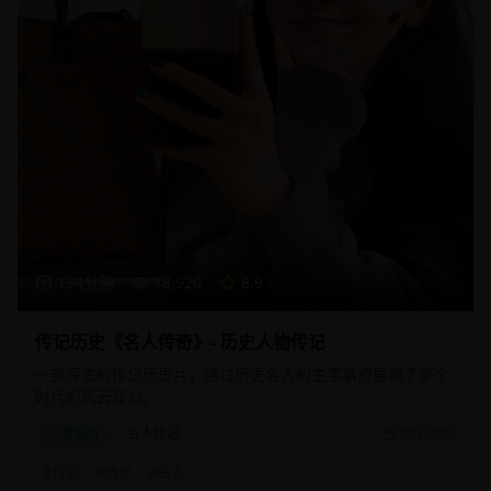
134分钟
18,920
8.9
传记历史《名人传奇》- 历史人物传记
一部深度的传记历史片，通过历史名人的生平事迹展现了那个
时代的风云变幻。
传记片
名人传记
2025/8/5
#
传记
#
历史
#
名人