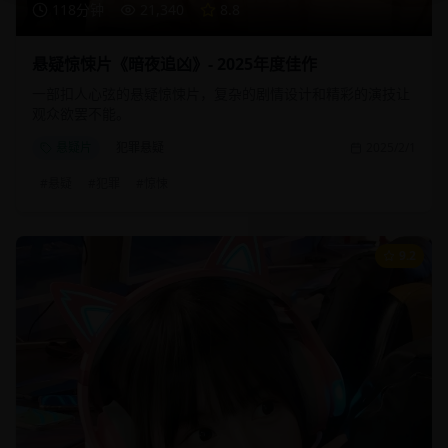
118分钟
21,340
8.8
悬疑惊悚片《暗夜追凶》- 2025年度佳作
一部扣人心弦的悬疑惊悚片，复杂的剧情设计和精彩的演技让
观众欲罢不能。
悬疑片
犯罪悬疑
2025/2/1
#
悬疑
#
犯罪
#
惊悚
9.2