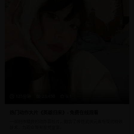
125分钟
23,450
9.1
热门动作大片《英雄归来》- 免费在线观看
一部制作精良的动作冒险片，融合了传统武侠元素与现代特效
技术，为观众带来视觉盛宴。